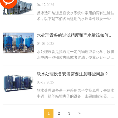
04-12
2025
反渗透和纳滤是直饮水系统中常用的两种过滤技
术，以下是它们各自适用的水质条件以及一些搭
配方式以保障水质并降低成本：
水处理设备的过滤精度和产水量该如何规划，平衡成本...
04-03
2025
水处理设备是指通过一定的物理或者化学手段将
水中的一些物质去除或者过滤，使其达到生活、
工业用水需求的设备，以下是云南水鑫科技整理
的关于水处理设备在家庭、工业、市政等不同应
软水处理设备安装需要注意哪些问题？
用场景下，水处理设备过滤精度和产水量的规划
方法，以及如何平衡成本与需求：
03-17
2025
软水处理设备是一种采用离子交换原理，去除水
中钙、镁等结垢离子的设备，主要由控制器、树
脂罐、盐罐等部件组成。软水处理设备的安装是
一个相对复杂的过程，需要注意多个方面的问
>
1
2
3
题，以确保设备的正常运行和长期稳定性。以下