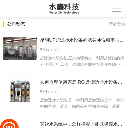
公司动态
查看分类
昆明UF超滤净水设备的滤芯冲洗频率与维护周期该如何...
04-22
2025
超滤净水设备以压力为驱动力，利用超滤膜的筛
分作用进行工作。超滤膜表面密布着许多细小的
微孔，孔径通常在 0.005-0.01 微米范围内，以
下是关于家庭日常使用中，UF 超滤净水设备滤
如何合理使用家庭 RO 反渗透净水设备，提升水资源利...
芯冲洗频率与维护周期科学设定的方法：
04-17
2025
反渗透净水设备是一种利用反渗透膜技术，将水
中的杂质、盐分、细菌等有害物质去除，从而获
得高质量纯净水的水处理设备，以下是一些家庭
使用 RO 反渗透净水设备时，通过合理用水习惯
直饮水系统中，怎样搭配才能既保障水质又降低成本？...
减少废水产生量、提升水资源利用率的方法：